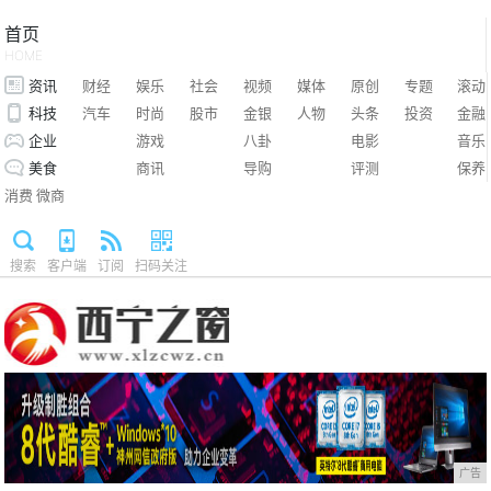
首页
HOME
资讯
财经
娱乐
社会
视频
媒体
原创
专题
滚动
科技
汽车
时尚
股市
金银
人物
头条
投资
金融
企业
游戏
八卦
电影
音乐
美食
商讯
导购
评测
保养
消费
微商
搜索
客户端
订阅
扫码关注
广告