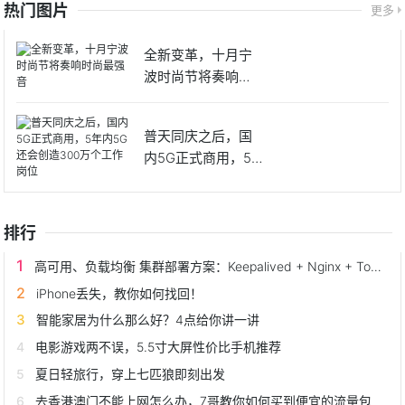
热门图片
更多
全新变革，十月宁
波时尚节将奏响时
尚最强音
普天同庆之后，国
内5G正式商用，5
年内5
排行
高可用、负载均衡 集群部署方案：Keepalived + Nginx + Tomcat
iPhone丢失，教你如何找回！
智能家居为什么那么好？4点给你讲一讲
电影游戏两不误，5.5寸大屏性价比手机推荐
夏日轻旅行，穿上七匹狼即刻出发
去香港澳门不能上网怎么办，7哥教你如何买到便宜的流量包