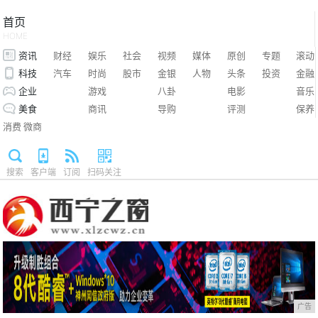
首页
HOME
资讯
财经
娱乐
社会
视频
媒体
原创
专题
滚动
科技
汽车
时尚
股市
金银
人物
头条
投资
金融
企业
游戏
八卦
电影
音乐
美食
商讯
导购
评测
保养
消费
微商
搜索
客户端
订阅
扫码关注
广告