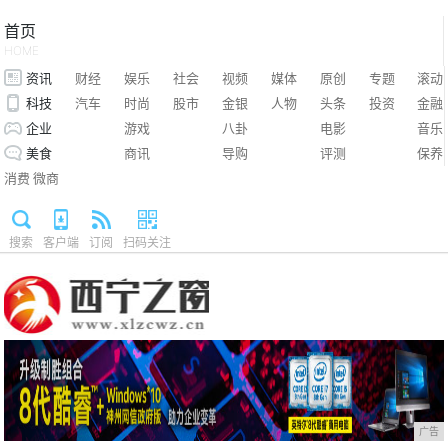
首页
HOME
资讯
财经
娱乐
社会
视频
媒体
原创
专题
滚动
科技
汽车
时尚
股市
金银
人物
头条
投资
金融
企业
游戏
八卦
电影
音乐
美食
商讯
导购
评测
保养
消费
微商
搜索
客户端
订阅
扫码关注
广告