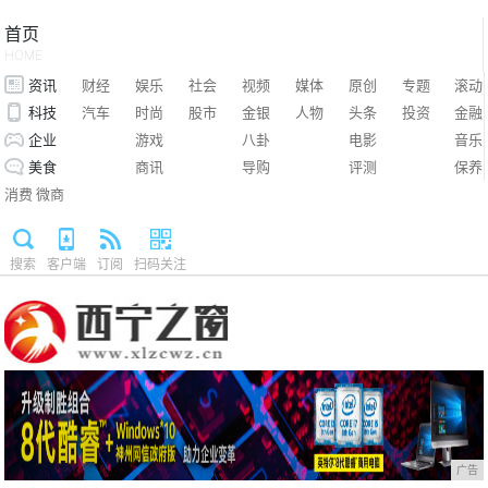
首页
HOME
资讯
财经
娱乐
社会
视频
媒体
原创
专题
滚动
科技
汽车
时尚
股市
金银
人物
头条
投资
金融
企业
游戏
八卦
电影
音乐
美食
商讯
导购
评测
保养
消费
微商
搜索
客户端
订阅
扫码关注
广告