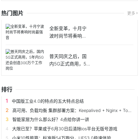
热门图片
更多
全新变革，十月宁
波时尚节将奏响时
尚最强音
普天同庆之后，国
内5G正式商用，5
年内5
排行
中国版工业4.0的特点的五大特点总结
高可用、负载均衡 集群部署方案：Keepalived + Nginx + Tomcat
智能家居为什么那么好？4点给你讲一讲
大限已至？苹果或于6月30日后清除ios平台无版号游戏
小米10性能篇：标准版54万跑分，UFS3.0极速体验