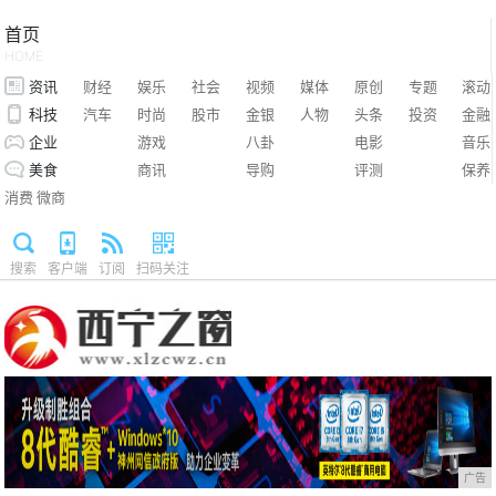
首页
HOME
资讯
财经
娱乐
社会
视频
媒体
原创
专题
滚动
科技
汽车
时尚
股市
金银
人物
头条
投资
金融
企业
游戏
八卦
电影
音乐
美食
商讯
导购
评测
保养
消费
微商
搜索
客户端
订阅
扫码关注
广告