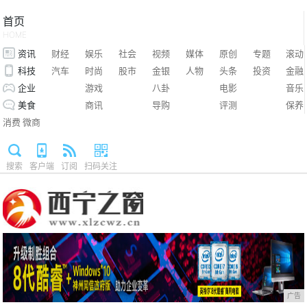
首页
HOME
资讯
财经
娱乐
社会
视频
媒体
原创
专题
滚动
科技
汽车
时尚
股市
金银
人物
头条
投资
金融
企业
游戏
八卦
电影
音乐
美食
商讯
导购
评测
保养
消费
微商
搜索
客户端
订阅
扫码关注
广告