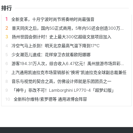
排行
全新变革，十月宁波时尚节将奏响时尚最强音
普天同庆之后，国内5G正式商用，5年内5G还会创造300万个工作岗位
扬州世园会倒计时！史上最大300亿超级文旅项目加入
冷空气马上杀到！明天北京最高气温下降到17℃
少女潮范儿速成：花样穿卫衣就看欧阳娜娜
游客194.31万人次，综合收入6.47亿元！禹州旅游市场异彩纷呈再刷新高度
上汽通用凯迪拉克市场营销部长“换将”凯迪拉克全球副总裁兼任
音乐与视觉的契合之高，仿佛设计师就是乐团团员之一
「神牛」非改不可！Lamborghini LP770-4「超梦幻版」
全新科尔维特/索罗德等 通用进博会阵容