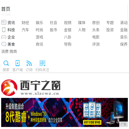
首页
HOME
资讯
财经
娱乐
社会
视频
媒体
原创
专题
滚动
科技
汽车
时尚
股市
金银
人物
头条
投资
金融
企业
游戏
八卦
电影
音乐
美食
商讯
导购
评测
保养
消费
微商
搜索
客户端
订阅
扫码关注
广告